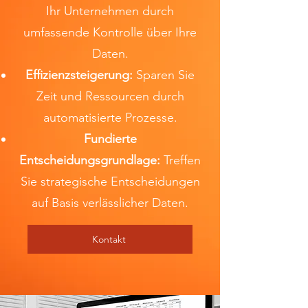
Ihr Unternehmen durch
umfassende Kontrolle über Ihre
Daten.
Effizienzsteigerung:
Sparen Sie
Zeit und Ressourcen durch
automatisierte Prozesse.
Fundierte
Entscheidungsgrundlage:
Treffen
Sie strategische Entscheidungen
auf Basis verlässlicher Daten.
Kontakt