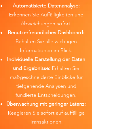
Automatisierte Datenanalyse:
Erkennen Sie Auffälligkeiten und
Abweichungen sofort.
Benutzerfreundliches Dashboard:
Behalten Sie alle wichtigen
Informationen im Blick.
Individuelle Darstellung der Daten
und Ergebnisse:
Erhalten Sie
maßgeschneiderte Einblicke für
tiefgehende Analysen und
fundierte Entscheidungen.
Überwachung mit geringer Latenz:
Reagieren Sie sofort auf auffällige
Transaktionen.