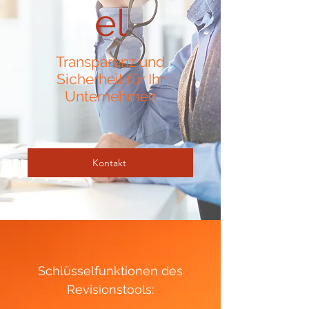
el
Transparenz und
Sicherheit für Ihr
Unternehmen
Kontakt
Schlüsselfunktionen des
Revisionstools: