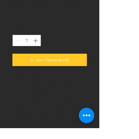
Das ist ein Produkt
Preis
15,00 €
Anzahl
*
In den Warenkorb
Dies ist eine 
Produktbeschreibung. Hier 
können Sie Details zu Ihrem 
Produkt hinzufügen - z. B. 
Informationen zu Größen und 
Materialien sowie allgemeine 
Pflege- und 
Reinigungshinweise.