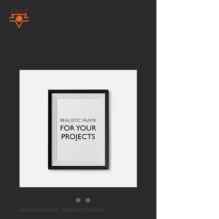
Artikelnummer: 36523641234523